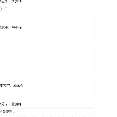
李志平、房少强
至19日
李志平、房少强
李芳宁、杨永合
李芳宁、董驰峰
相关资料。