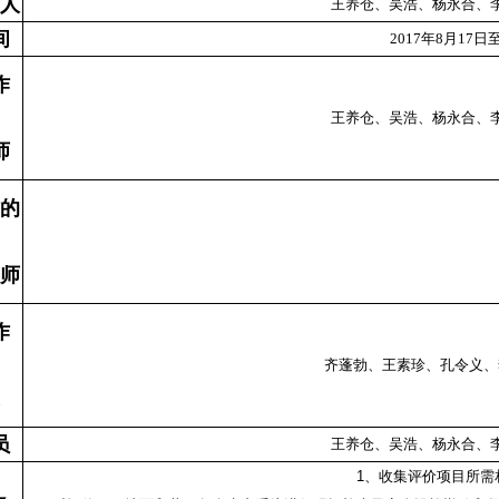
人
王养仓、吴浩、杨永合、
间
2017年8月17日
作
王养仓、吴浩、杨永合、
师
的
师
作
齐蓬勃、王素珍、孔令义、
员
王养仓、吴浩、杨永合、
1、收集评价项目所需