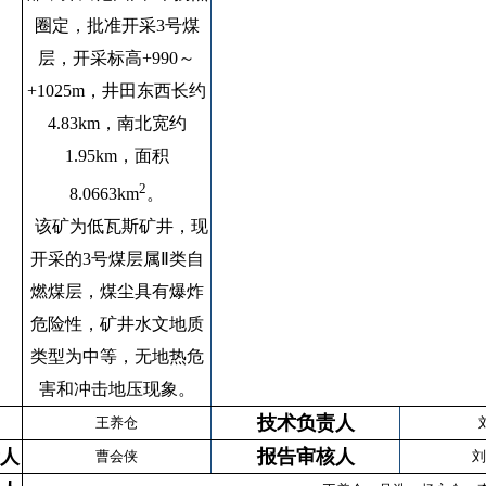
圈定，批准开采
3
号煤
层，开采标高
+990
～
+1025m
，
井田东西长约
4.83km
，南北宽约
1.95km
，
面积
2
8.0663km
。
该矿为低瓦斯矿井，现
开采的
3
号煤层属Ⅱ类自
燃煤层，煤尘具有爆炸
危险性，矿井水文地质
类型为中等，无地热危
害和冲击地压现象。
技术负责人
王养仓
人
报告审核人
曹会侠
刘