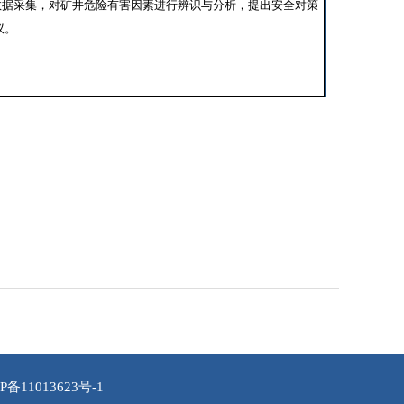
数据采集，对矿井危险有害因素进行辨识与分析，提出安全对策
议。
P备11013623号-1