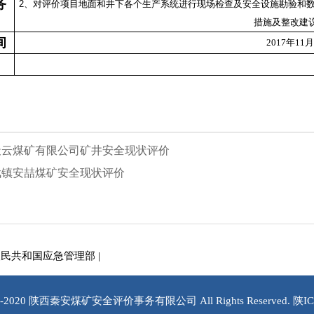
务
2、对评价项目地面和井下各个生产系统进行现场检查及安全设施勘验和
措施及整改建
间
2017年11月
天云煤矿有限公司矿井安全现状评价
武镇安喆煤矿安全现状评价
人民共和国应急管理部
|
2008-2020 陕西秦安煤矿安全评价事务有限公司 All Rights Reserved.
陕IC