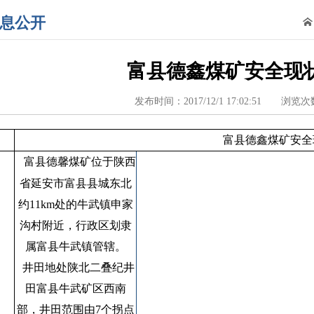
息公开
富县德鑫煤矿安全现
发布时间：2017/12/1 17:02:51 浏览
富县德鑫煤矿安全
富县德馨煤矿位于陕西
省延安市富县县城东北
约
11km
处的牛武镇申家
沟村附近，行政区划隶
属富县牛武镇管辖
。
井田地处陕北二叠纪井
田富县牛武矿区西南
部，井田范围由
7
个拐点